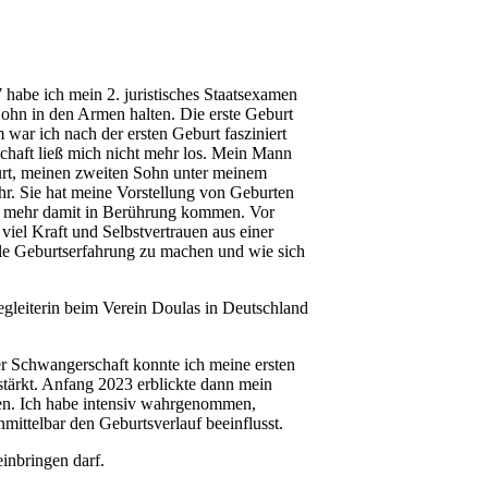
habe ich mein 2. juristisches Staatsexamen
ohn in den Armen halten. Die erste Geburt
 war ich nach der ersten Geburt fasziniert
schaft ließ mich nicht mehr los. Mein Mann
burt, meinen zweiten Sohn unter meinem
hr. Sie hat meine Vorstellung von Geburten
iel mehr damit in Berührung kommen. Vor
iel Kraft und Selbstvertrauen aus einer
le Geburtserfahrung zu machen und wie sich
gleiterin beim Verein Doulas in Deutschland
r Schwangerschaft konnte ich meine ersten
stärkt. Anfang 2023 erblickte dann mein
iten. Ich habe intensiv wahrgenommen,
mittelbar den Geburtsverlauf beeinflusst.
einbringen darf.