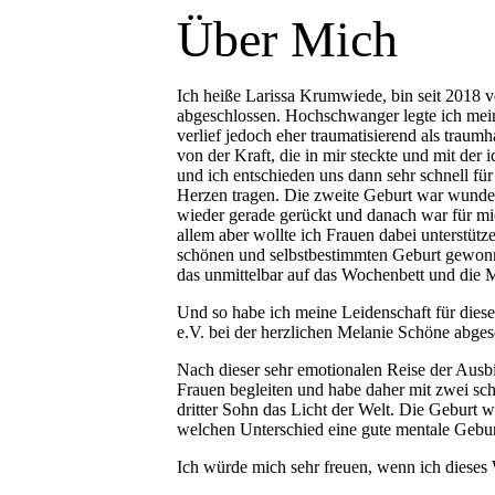
Über Mich
Ich heiße Larissa Krumwiede, bin seit 2018 
abgeschlossen. Hochschwanger legte ich mein
verlief jedoch eher traumatisierend als traum
von der Kraft, die in mir steckte und mit de
und ich entschieden uns dann sehr schnell fü
Herzen tragen. Die zweite Geburt war wunder
wieder gerade gerückt und danach war für mi
allem aber wollte ich Frauen dabei unterstüt
schönen und selbstbestimmten Geburt gewonne
das unmittelbar auf das Wochenbett und die M
Und so habe ich meine Leidenschaft für die
e.V. bei der herzlichen Melanie Schöne abge
Nach dieser sehr emotionalen Reise der Ausb
Frauen begleiten und habe daher mit zwei sch
dritter Sohn das Licht der Welt. Die Geburt 
welchen Unterschied eine gute mentale Geburt
Ich würde mich sehr freuen, wenn ich dieses