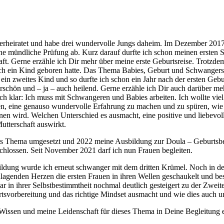
verheiratet und habe drei wundervolle Jungs daheim. Im Dezember 2017 
e mündliche Prüfung ab. Kurz darauf durfte ich schon meinen ersten S
haft. Gerne erzähle ich Dir mehr über meine erste Geburtsreise. Trotzdem
r ich ein Kind geboren hatte. Das Thema Babies, Geburt und Schwanger
r ein zweites Kind und so durfte ich schon ein Jahr nach der ersten Ge
schön und – ja – auch heilend. Gerne erzähle ich Dir auch darüber me
ch klar: Ich muss mit Schwangeren und Babies arbeiten. Ich wollte v
zen, eine genauso wundervolle Erfahrung zu machen und zu spüren, wie v
n wird. Welchen Unterschied es ausmacht, eine positive und liebevol
utterschaft auswirkt.
ses Thema umgesetzt und 2022 meine Ausbildung zur Doula – Geburtsbe
schlossen. Seit November 2021 darf ich nun Frauen begleiten.
ildung wurde ich erneut schwanger mit dem dritten Krümel. Noch in de
lagenden Herzen die ersten Frauen in ihren Wellen geschaukelt und be
war in ihrer Selbstbestimmtheit nochmal deutlich gesteigert zu der Zwe
svorbereitung und das richtige Mindset ausmacht und wie dies auch un
 Wissen und meine Leidenschaft für dieses Thema in Deine Begleitung 